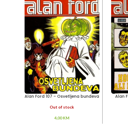
Alan Ford 107 – Osvetljena bundeva
Alan 
Out of stock
4,00
KM