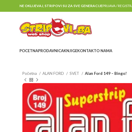
NE OKLIJEVAJ, STRIPOVI SU ZA SVE GENERACIJE
PRIJAVA / REGIST
POCETNA
PRODAVNICA
KNJIGE
KONTAKT
O NAMA
Početna
ALAN FORD
SVET
Alan Ford 149 – Bingo!