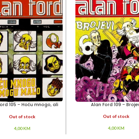
Ford 105 – Hoću mnogo, ali
Alan Ford 109 – Broje
mogu malo
Out of stock
Out of stock
4,00
KM
4,00
KM