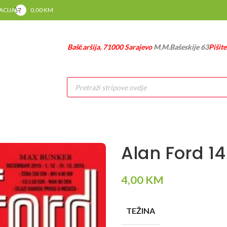
RACIJA
0,00
KM
Baščaršija, 71000 Sarajevo
M.M.Bašeskije 63
Pišit
Products
search
Alan Ford 14
4,00
KM
TEŽINA