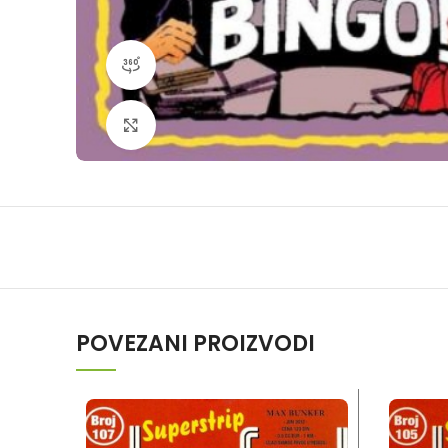
360 product view
Klikni da povečaš
POVEZANI PROIZVODI