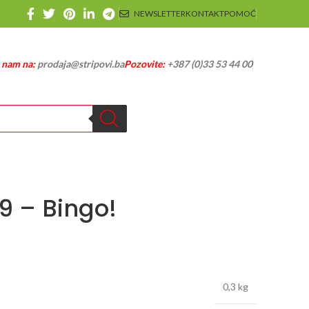
NEWSLETTER
KONTAKT
POMOĆ
e nam na:
prodaja@stripovi.ba
Pozovite:
+387 (0)33 53 44 00
9 – Bingo!
0,3 kg