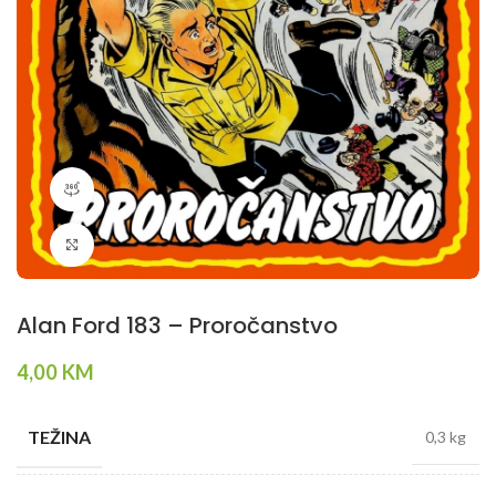
360 product view
Klikni da povečaš
Alan Ford 183 – Proročanstvo
4,00
KM
TEŽINA
0,3 kg