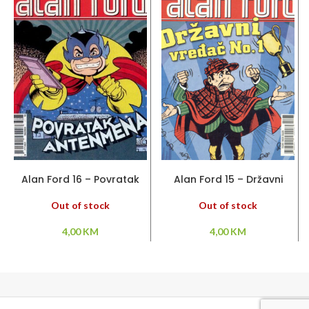
PROČITAJ VIŠE
PROČITAJ VIŠE
Alan Ford 16 – Povratak
Alan Ford 15 – Državni
Antenmena
vređač No.1
Out of stock
Out of stock
4,00
KM
4,00
KM