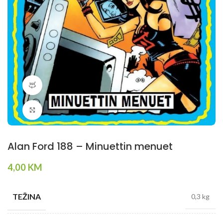
360 product view
Klikni da povečaš
Alan Ford 188 – Minuettin menuet
4,00
KM
TEŽINA
0,3 kg