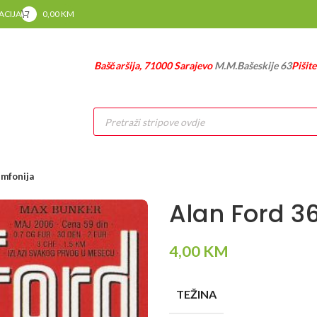
RACIJA
0,00
KM
Baščaršija, 71000 Sarajevo
M.M.Bašeskije 63
Pišit
Products
search
imfonija
Alan Ford 3
4,00
KM
TEŽINA