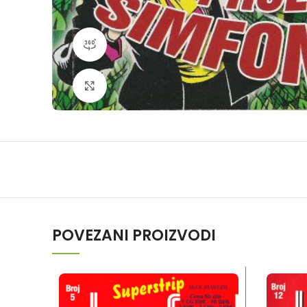
360 product view
Klikni da povečaš
POVEZANI PROIZVODI