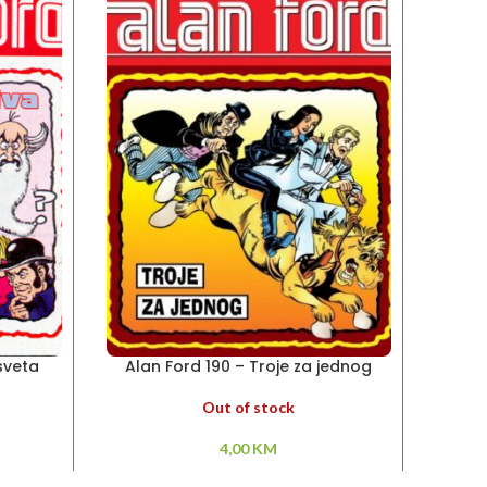
osveta
Alan Ford 190 – Troje za jednog
Al
Out of stock
4,00
KM