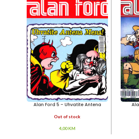
Alan Ford 5 – Uhvatite Antena
Ala
Mena!
Out of stock
4,00
KM