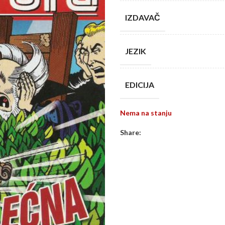
IZDAVAČ
JEZIK
EDICIJA
Nema na stanju
Share: