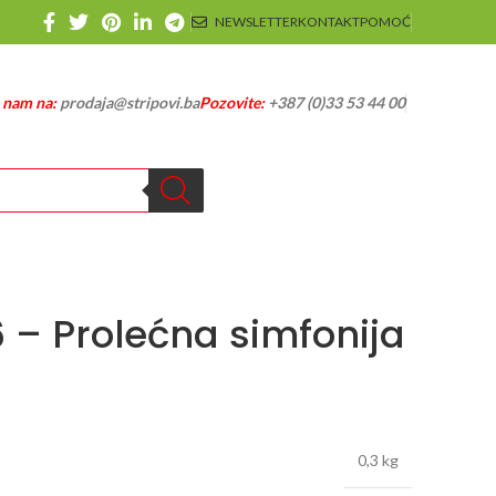
NEWSLETTER
KONTAKT
POMOĆ
e nam na:
prodaja@stripovi.ba
Pozovite:
+387 (0)33 53 44 00
6 – Prolećna simfonija
0,3 kg