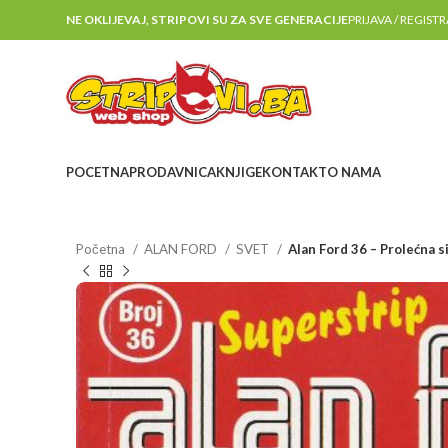
NE OKLIJEVAJ, STRIPOVI SU ZA SVE GENERACIJE
PRIJAVA / REGIST
POCETNA
PRODAVNICA
KNJIGE
KONTAKT
O NAMA
Početna
ALAN FORD
SVET
Alan Ford 36 – Prolećna s