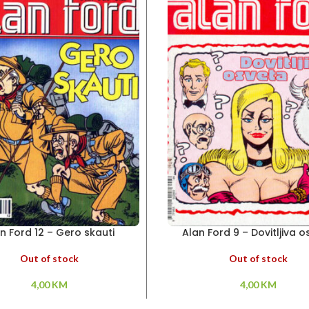
n Ford 12 – Gero skauti
Alan Ford 9 – Dovitljiva 
Out of stock
Out of stock
4,00
KM
4,00
KM