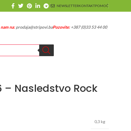
NEWSLETTER
KONTAKT
POMOĆ
e nam na:
prodaja@stripovi.ba
Pozovite:
+387 (0)33 53 44 00
6 – Nasledstvo Rock
0,3 kg