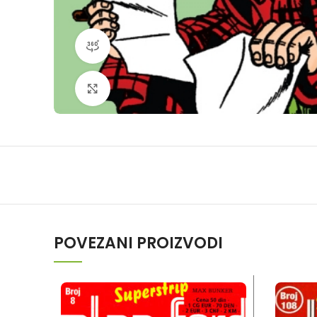
360 product view
Klikni da povečaš
POVEZANI PROIZVODI