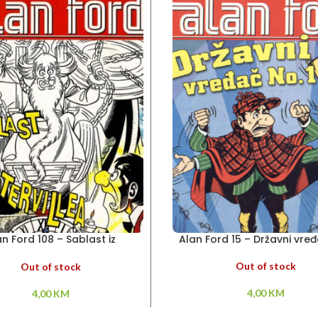
an Ford 108 – Sablast iz
Alan Ford 15 – Državni vređ
Cantervillea
Out of stock
Out of stock
4,00
KM
4,00
KM