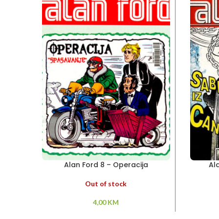
Alan Ford 8 – Operacija
Al
“Spasavanje”
Out of stock
4,00
KM