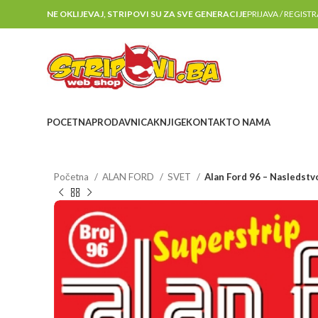
NE OKLIJEVAJ, STRIPOVI SU ZA SVE GENERACIJE
PRIJAVA / REGIST
POCETNA
PRODAVNICA
KNJIGE
KONTAKT
O NAMA
Početna
ALAN FORD
SVET
Alan Ford 96 – Nasledstv