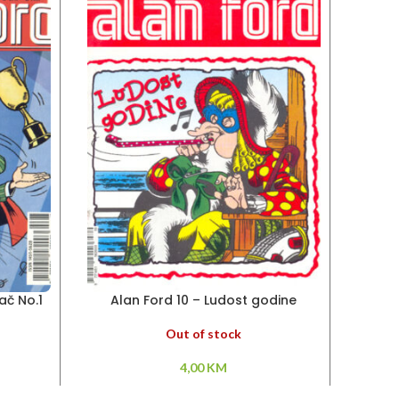
ač No.1
Alan Ford 10 – Ludost godine
A
Out of stock
4,00
KM