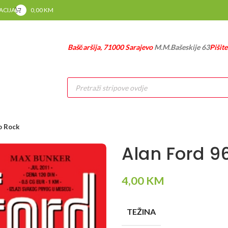
RACIJA
0,00
KM
Baščaršija, 71000 Sarajevo
M.M.Bašeskije 63
Pišit
Products
search
o Rock
Alan Ford 9
4,00
KM
TEŽINA