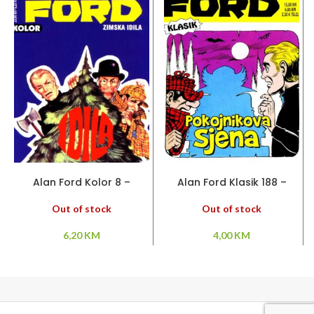
PROČITAJ VIŠE
PROČITAJ VIŠE
Alan Ford Kolor 8 –
Alan Ford Klasik 188 –
Zimska idila
Pokojnikova sjena
Out of stock
Out of stock
6,20
KM
4,00
KM