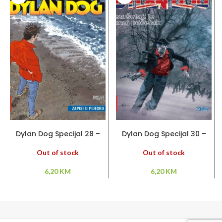
PROČITAJ VIŠE
PROČITAJ VIŠE
Dylan Dog Specijal 28 –
Dylan Dog Specijal 30 –
Zapisi u pijesku
Svršetak je moj početak
Out of stock
Out of stock
6,20
KM
6,20
KM