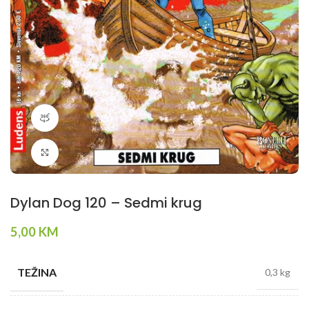
360 product view
Klikni da povečaš
Dylan Dog 120 – Sedmi krug
5,00
KM
TEŽINA
0,3 kg