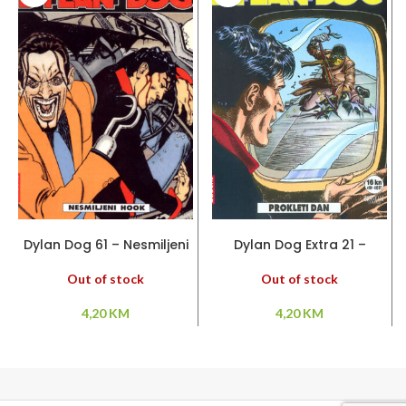
PROČITAJ VIŠE
PROČITAJ VIŠE
Dylan Dog 61 – Nesmiljeni
Dylan Dog Extra 21 –
Hook
Prokleti dan
Out of stock
Out of stock
4,20
KM
4,20
KM