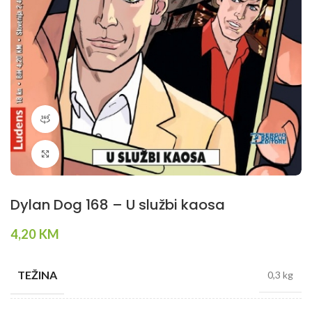
360 product view
Klikni da povečaš
Dylan Dog 168 – U službi kaosa
4,20
KM
TEŽINA
0,3 kg