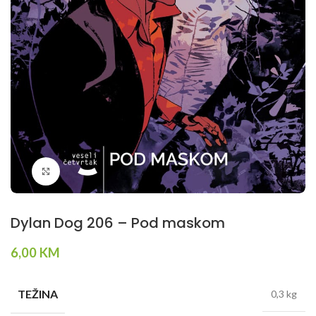
Klikni da povečaš
Dylan Dog 206 – Pod maskom
6,00
KM
TEŽINA
0,3 kg