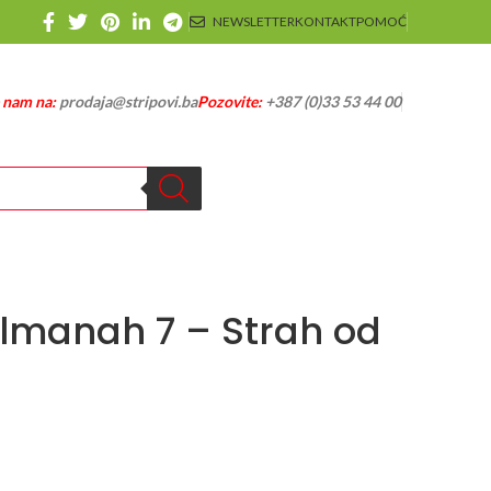
NEWSLETTER
KONTAKT
POMOĆ
e nam na:
prodaja@stripovi.ba
Pozovite:
+387 (0)33 53 44 00
lmanah 7 – Strah od