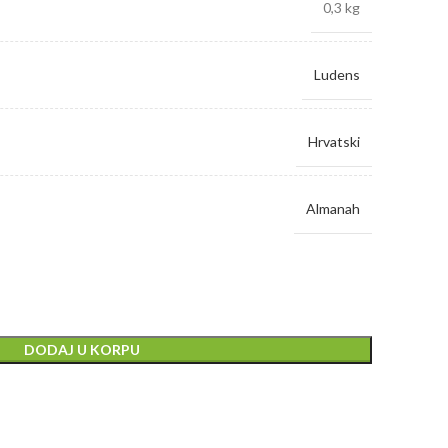
0,3 kg
Ludens
Hrvatski
Almanah
DODAJ U KORPU