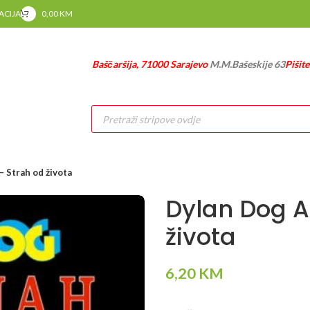
RACIJA
0,00
KM
Baščaršija, 71000 Sarajevo
M.M.Bašeskije 63
Pišit
Products
search
 Strah od života
Dylan Dog A
života
6,20
KM