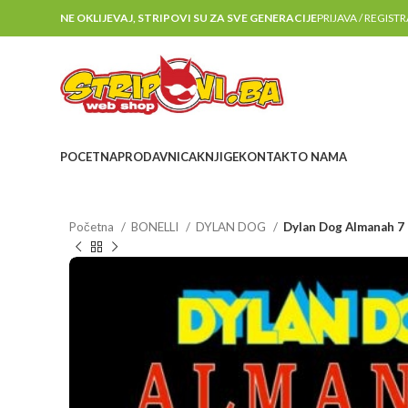
NE OKLIJEVAJ, STRIPOVI SU ZA SVE GENERACIJE
PRIJAVA / REGIST
POCETNA
PRODAVNICA
KNJIGE
KONTAKT
O NAMA
Početna
BONELLI
DYLAN DOG
Dylan Dog Almanah 7 –