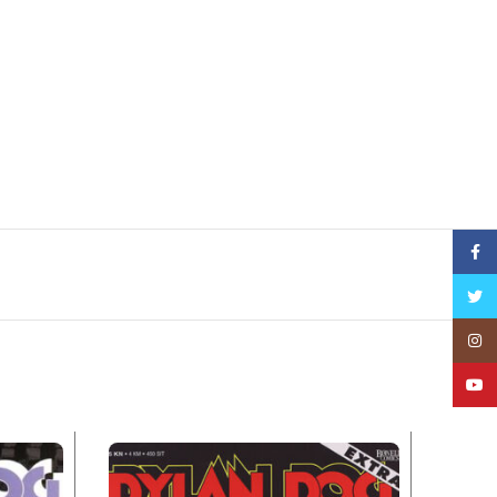
Face
Twitt
Insta
YouT