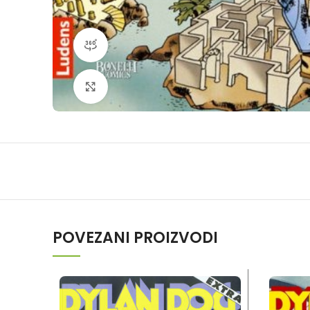
360 product view
Klikni da povečaš
POVEZANI PROIZVODI