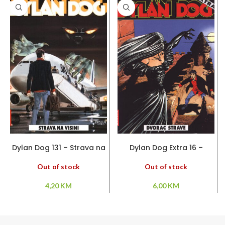
PROČITAJ VIŠE
PROČITAJ VIŠE
Dylan Dog 131 – Strava na
Dylan Dog Extra 16 –
visini
Dvorac strave
Out of stock
Out of stock
4,20
KM
6,00
KM