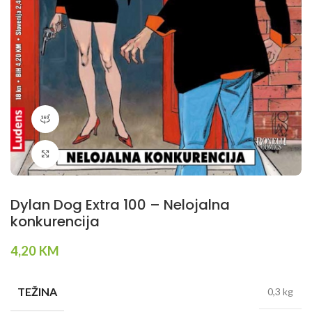
360 product view
Klikni da povečaš
Dylan Dog Extra 100 – Nelojalna
konkurencija
4,20
KM
TEŽINA
0,3 kg