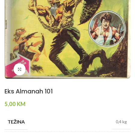
Klikni da povečaš
Eks Almanah 101
5,00
KM
TEŽINA
0,4 kg