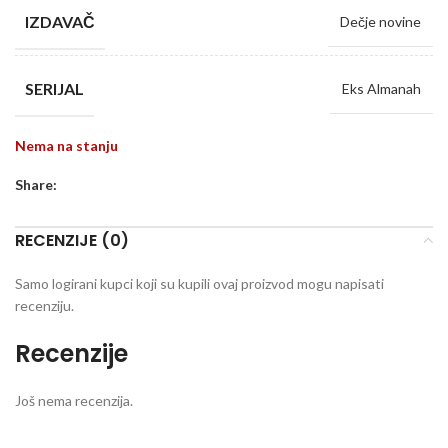
IZDAVAČ
Dečje novine
SERIJAL
Eks Almanah
Nema na stanju
Share:
RECENZIJE (0)
Samo logirani kupci koji su kupili ovaj proizvod mogu napisati
recenziju.
Recenzije
Još nema recenzija.