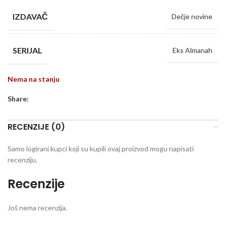
IZDAVAČ
Dečje novine
SERIJAL
Eks Almanah
Nema na stanju
Share:
RECENZIJE (0)
Samo logirani kupci koji su kupili ovaj proizvod mogu napisati
recenziju.
Recenzije
Još nema recenzija.