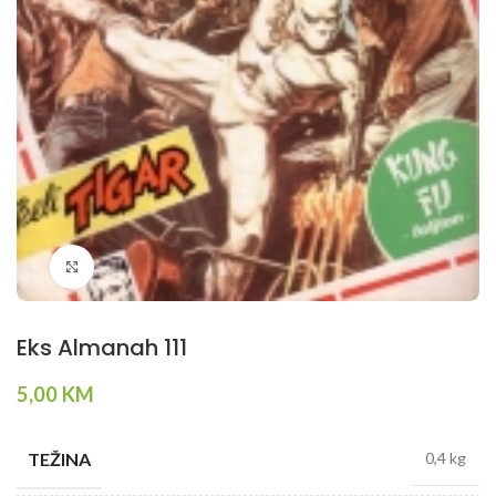
Klikni da povečaš
Eks Almanah 111
5,00
KM
TEŽINA
0,4 kg