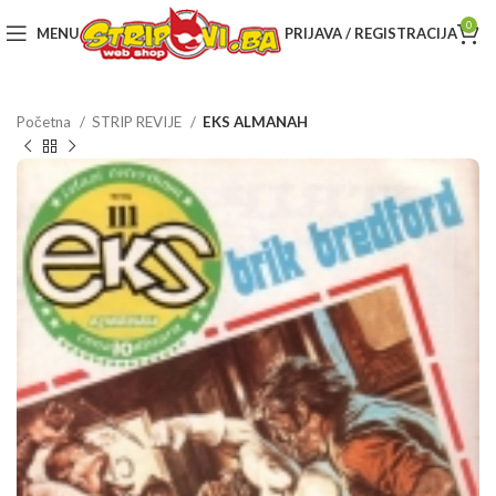
0
MENU
PRIJAVA / REGISTRACIJA
Početna
STRIP REVIJE
EKS ALMANAH