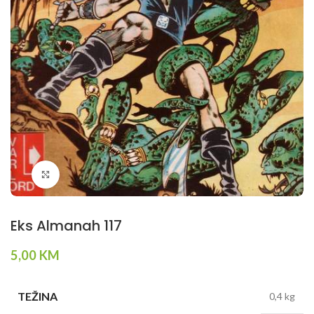
Klikni da povečaš
Eks Almanah 117
5,00
KM
TEŽINA
0,4 kg