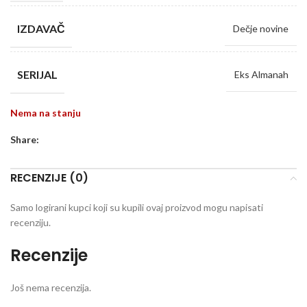
IZDAVAČ
Dečje novine
SERIJAL
Eks Almanah
Nema na stanju
Share:
RECENZIJE (0)
Samo logirani kupci koji su kupili ovaj proizvod mogu napisati
recenziju.
Recenzije
Još nema recenzija.