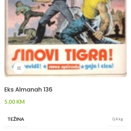
Klikni da povečaš
Eks Almanah 136
5,00
KM
TEŽINA
0,4 kg