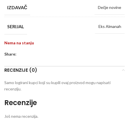
IZDAVAČ
Dečje novine
SERIJAL
Eks Almanah
Nema na stanju
Share:
RECENZIJE (0)
Samo logirani kupci koji su kupili ovaj proizvod mogu napisati
recenziju.
Recenzije
Još nema recenzija.