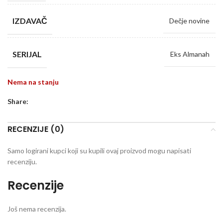
IZDAVAČ
Dečje novine
SERIJAL
Eks Almanah
Nema na stanju
Share:
RECENZIJE (0)
Samo logirani kupci koji su kupili ovaj proizvod mogu napisati
recenziju.
Recenzije
Još nema recenzija.