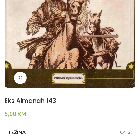
Klikni da povečaš
Eks Almanah 143
5,00
KM
TEŽINA
0,4 kg