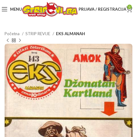
0
MENU
PRIJAVA / REGISTRACIJA
Početna
STRIP REVIJE
EKS ALMANAH