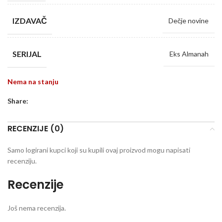
IZDAVAČ
Dečje novine
SERIJAL
Eks Almanah
Nema na stanju
Share:
RECENZIJE (0)
Samo logirani kupci koji su kupili ovaj proizvod mogu napisati
recenziju.
Recenzije
Još nema recenzija.