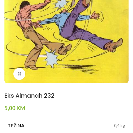
Klikni da povečaš
Eks Almanah 232
5,00
KM
TEŽINA
0,4 kg