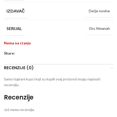
IZDAVAČ
Dečje novine
SERIJAL
Eks Almanah
Nema na stanju
Share:
RECENZIJE (0)
Samo logirani kupci koji su kupili ovaj proizvod mogu napisati
recenziju.
Recenzije
Još nema recenzija.