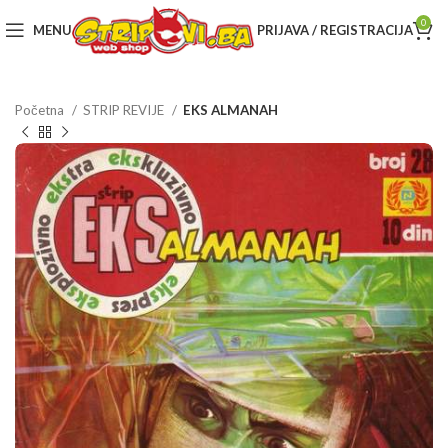
0
MENU
PRIJAVA / REGISTRACIJA
Početna
STRIP REVIJE
EKS ALMANAH