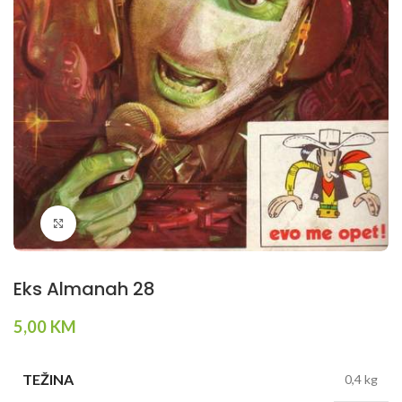
Klikni da povečaš
Eks Almanah 28
5,00
KM
TEŽINA
0,4 kg