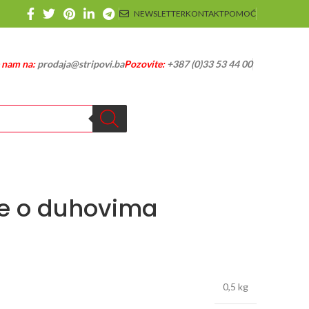
NEWSLETTER
KONTAKT
POMOĆ
e nam na:
prodaja@stripovi.ba
Pozovite:
+387 (0)33 53 44 00
če o duhovima
0,5 kg