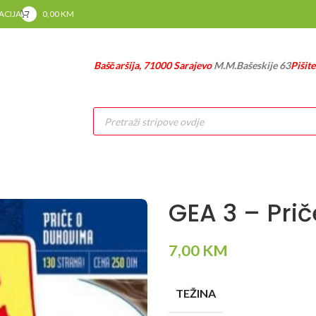
RACIJA
0,00
KM
Baščaršija, 71000 Sarajevo
M.M.Bašeskije 63
Pišit
Products
search
GEA 3 – Pri
7,00
KM
TEŽINA