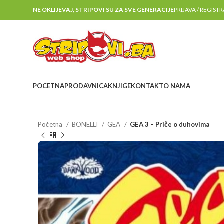
NE OKLIJEVAJ, STRIPOVI SU ZA SVE GENERACIJE
PRIJAVA / REGIST
POCETNA
PRODAVNICA
KNJIGE
KONTAKT
O NAMA
Početna
BONELLI
GEA
GEA 3 – Priče o duhovima