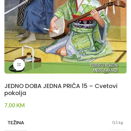
Klikni da povečaš
JEDNO DOBA JEDNA PRIČA 15 – Cvetovi
pokolja
7,00
KM
TEŽINA
0,5 kg