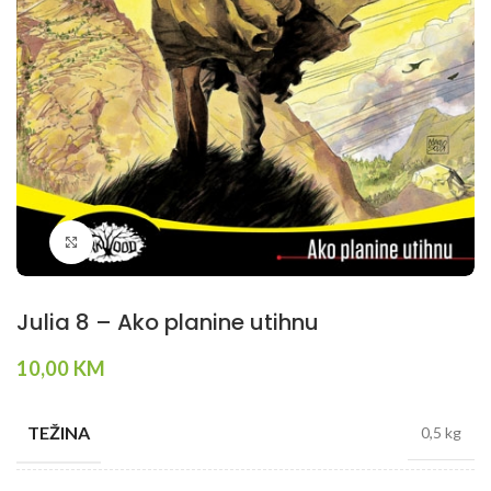
Klikni da povečaš
Julia 8 – Ako planine utihnu
10,00
KM
TEŽINA
0,5 kg