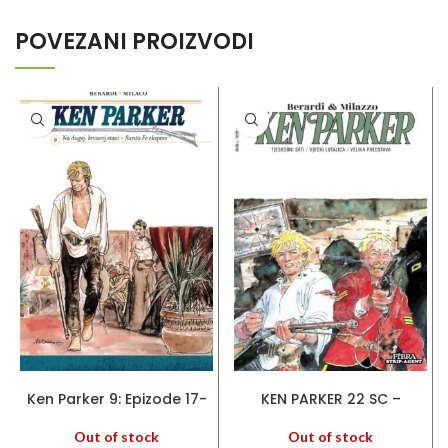
POVEZANI PROIZVODI
PROČITAJ VIŠE
PROČITAJ VIŠE
Ken Parker 9: Epizode 17-
KEN PARKER 22 SC –
18 (HC)
Tjeskobni sati – Vječni
lutalica – Velika
Out of stock
Out of stock