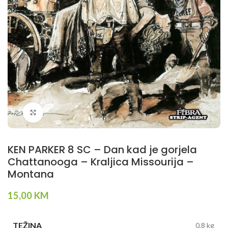
Klikni da povečaš
KEN PARKER 8 SC – Dan kad je gorjela
Chattanooga – Kraljica Missourija –
Montana
15,00
KM
TEŽINA
0,8 kg