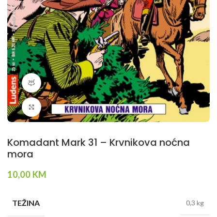
360 product view
Klikni da povečaš
Komadant Mark 31 – Krvnikova noćna
mora
10,00
KM
TEŽINA
0,3 kg