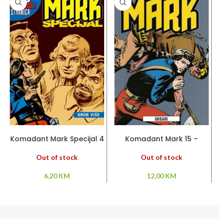
PROČITAJ VIŠE
PROČITAJ VIŠE
Komadant Mark Specijal 4
Komadant Mark 15 –
– Grob više
Gusari
Out of stock
Out of stock
6,20
KM
12,00
KM