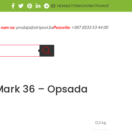
NEWSLETTER
KONTAKT
POMOĆ
e nam na:
prodaja@stripovi.ba
Pozovite:
+387 (0)33 53 44 00
ark 36 – Opsada
0,3 kg