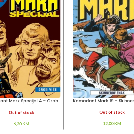
nt Mark Specijal 4 – Grob
Komadant Mark 19 – Skinne
više
Out of stock
Out of stock
12,00
KM
6,20
KM