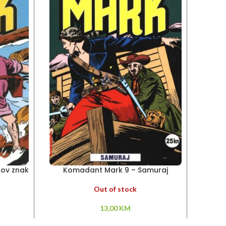
rov znak
Komadant Mark 9 – Samuraj
Out of stock
13,00
KM