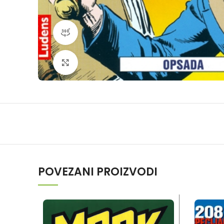
360 product view
Klikni da povečaš
POVEZANI PROIZVODI