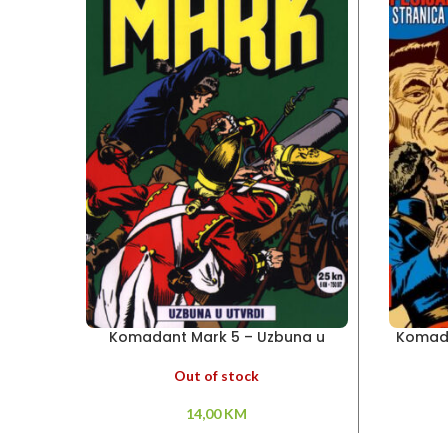
Komadant Mark 5 – Uzbuna u
Komada
utvrdi
Out of stock
14,00
KM