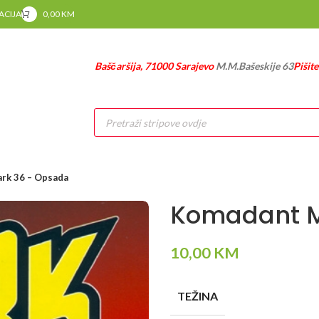
RACIJA
0,00
KM
Baščaršija, 71000 Sarajevo
M.M.Bašeskije 63
Pišit
Products
search
rk 36 – Opsada
Komadant M
10,00
KM
TEŽINA