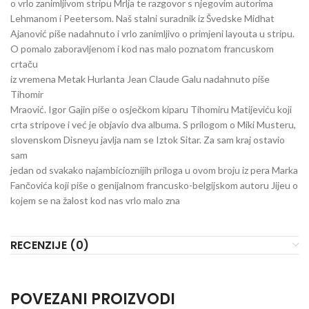
o vrlo zanimljivom stripu Mrlja te razgovor s njegovim autorima
Lehmanom i Peetersom. Naš stalni suradnik iz Švedske Midhat
Ajanović piše nadahnuto i vrlo zanimljivo o primjeni layouta u stripu.
O pomalo zaboravljenom i kod nas malo poznatom francuskom
crtaču
iz vremena Metak Hurlanta Jean Claude Galu nadahnuto piše
Tihomir
Mraović. Igor Gajin piše o osječkom kiparu Tihomiru Matijeviću koji
crta stripove i već je objavio dva albuma. S prilogom o Miki Musteru,
slovenskom Disneyu javlja nam se Iztok Sitar. Za sam kraj ostavio
sam
jedan od svakako najambicioznijih priloga u ovom broju iz pera Marka
Fančovića koji piše o genijalnom francusko-belgijskom autoru Jijeu o
kojem se na žalost kod nas vrlo malo zna
RECENZIJE (0)
POVEZANI PROIZVODI