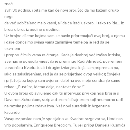
znači
svih 30 godina, i pita me kad će novi broj. Što da mu kažem drugo
nego
da već uobičajeno malo kasni, ali da će izaći uskoro. I tako to ide… iz
broja u broj, iz godine u godinu.
Uz brojne dileme kojima sam se bavio pripremajući ovaj broj, u njemu
i dalje donosimo svima vama zanimljive teme pa je red da se
osvrnem
i preporučim ih vama za čitanje. Kada je dvobroj već izašao iz tiska,
sve nas je pogodila vijest da je preminuo Rudi Aljinović, povremeni
suradnik u Kvadratu ali i drugim izdanjima koja sam pripremao pa,
iako sa zakašnjenjem, red je da se prisjetimo ovog velikog čovjeka
i prijatelja za kojeg sam uvjeren da bi na ovo moje cendranje samo
rekao: „Pusti to, idemo dalje, nastavit će se!“
U ovom broju objavljujemo čak tri intervjua; prvi koji nosi broj je s
Davorom Schunkom, strip autorom i dizajnerom koji neumorno radi
na raznim poljima izdavaštva. Naš novi suradnik iz Argentine
Facundo
Vasquez poslao nam je specijalno za Kvadrat razgovor sa, i kod nas
vrlo popularnim, Enriqueom Brecciom. Tu je i prilog Danijela Kuzmića