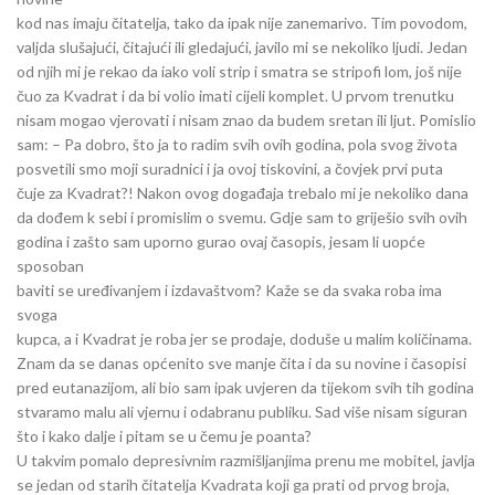
kod nas imaju čitatelja, tako da ipak nije zanemarivo. Tim povodom,
valjda slušajući, čitajući ili gledajući, javilo mi se nekoliko ljudi. Jedan
od njih mi je rekao da iako voli strip i smatra se stripofi lom, još nije
čuo za Kvadrat i da bi volio imati cijeli komplet. U prvom trenutku
nisam mogao vjerovati i nisam znao da budem sretan ili ljut. Pomislio
sam: – Pa dobro, što ja to radim svih ovih godina, pola svog života
posvetili smo moji suradnici i ja ovoj tiskovini, a čovjek prvi puta
čuje za Kvadrat?! Nakon ovog događaja trebalo mi je nekoliko dana
da dođem k sebi i promislim o svemu. Gdje sam to griješio svih ovih
godina i zašto sam uporno gurao ovaj časopis, jesam li uopće
sposoban
baviti se uređivanjem i izdavaštvom? Kaže se da svaka roba ima
svoga
kupca, a i Kvadrat je roba jer se prodaje, doduše u malim količinama.
Znam da se danas općenito sve manje čita i da su novine i časopisi
pred eutanazijom, ali bio sam ipak uvjeren da tijekom svih tih godina
stvaramo malu ali vjernu i odabranu publiku. Sad više nisam siguran
što i kako dalje i pitam se u čemu je poanta?
U takvim pomalo depresivnim razmišljanjima prenu me mobitel, javlja
se jedan od starih čitatelja Kvadrata koji ga prati od prvog broja,