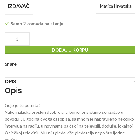
IZDAVAČ
Matica Hrvatska
Samo 2 komada na stanju
DODAJ U KORPU
Share:
OPIS
Opis
Gdje je tu poanta?
Nakon izlaska prošlog dvobroja, a koji je, prisjetimo se, izašao u
povodu 30 godina ovoga časopisa, sa mnom je napravljeno nekoliko
intervjua na radiju, u novinama pa čak i na televiziji, doduše, lokalnoj
Osječkoj televiziji. Ali i nju gleda više gledatelja nego što ijedne
novine