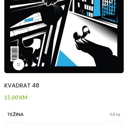
Klikni da povečaš
KVADRAT 48
15,00
KM
TEŽINA
0,8 kg