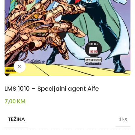
Klikni da povečaš
LMS 1010 – Specijalni agent Alfe
7,00
KM
TEŽINA
1 kg