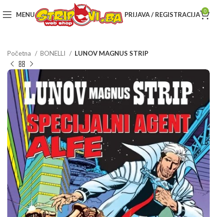
0
MENU
PRIJAVA / REGISTRACIJA
Početna
BONELLI
LUNOV MAGNUS STRIP