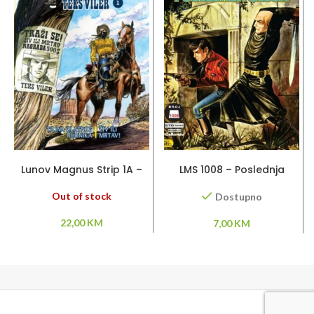
PROČITAJ VIŠE
DODAJ U KORPU
Lunov Magnus Strip 1A –
LMS 1008 – Poslednja
Tajna zlatnog rudnika /
uloga
Živ ili mrtav
Out of stock
Dostupno
22,00
KM
7,00
KM