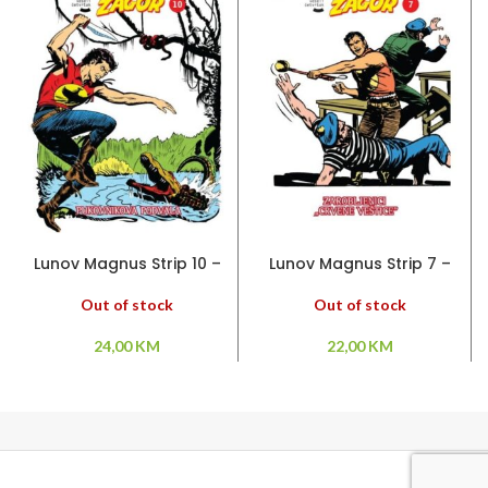
PROČITAJ VIŠE
PROČITAJ VIŠE
Lunov Magnus Strip 10 –
Lunov Magnus Strip 7 –
Pukovnikova podvala
Zarobljenici “Crvene
vještice”
Out of stock
Out of stock
24,00
KM
22,00
KM