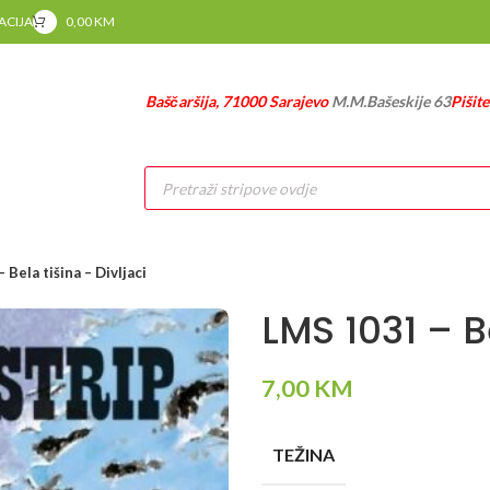
RACIJA
0,00
KM
Baščaršija, 71000 Sarajevo
M.M.Bašeskije 63
Pišit
Products
search
Bela tišina – Divljaci
LMS 1031 – Be
7,00
KM
TEŽINA