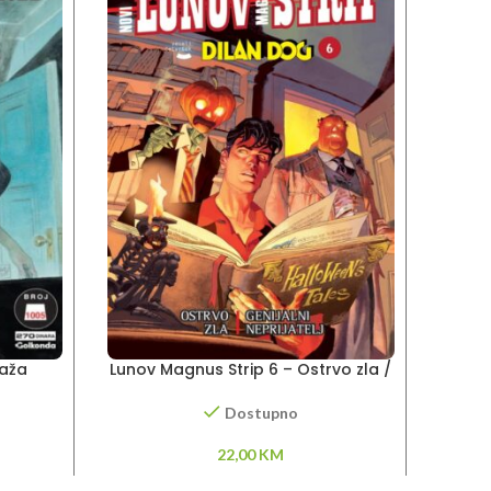
raža
Lunov Magnus Strip 6 – Ostrvo zla /
Lun
Genijalni neprijatelj
zla
Dostupno
22,00
KM