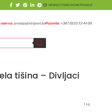
NEWSLETTER
KONTAKT
POMOĆ
e nam na:
prodaja@stripovi.ba
Pozovite:
+387 (0)33 53 44 00
la tišina – Divljaci
1 kg