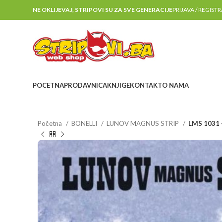
NE OKLIJEVAJ, STRIPOVI SU ZA SVE GENERACIJE
PRIJAVA / REGIST
POCETNA
PRODAVNICA
KNJIGE
KONTAKT
O NAMA
Početna
BONELLI
LUNOV MAGNUS STRIP
LMS 1031 – 