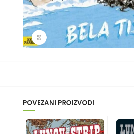
Klikni da povečaš
POVEZANI PROIZVODI