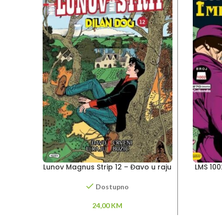
Lunov Magnus Strip 12 – Đavo u raju
LMS 100
– Crveni Božić
Dostupno
24,00
KM