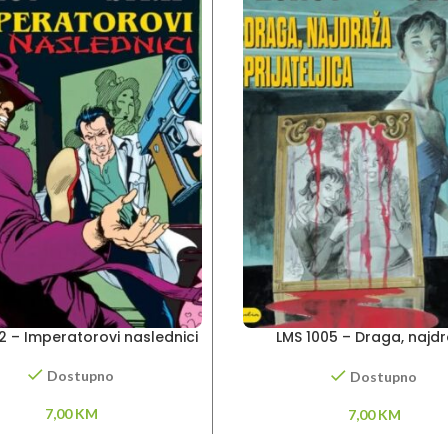
2 – Imperatorovi naslednici
LMS 1005 – Draga, najd
prijateljica
Dostupno
Dostupno
7,00
KM
7,00
KM