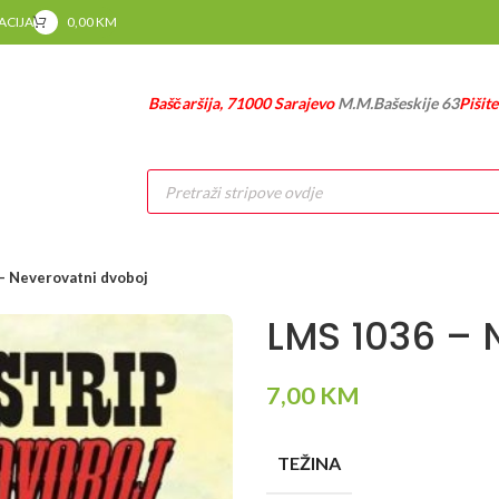
RACIJA
0,00
KM
Baščaršija, 71000 Sarajevo
M.M.Bašeskije 63
Pišit
Products
search
– Neverovatni dvoboj
LMS 1036 – 
7,00
KM
TEŽINA