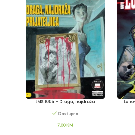
LMS 1005 – Draga, najdraža
Luno
prijateljica
jezer
Dostupno
7,00
KM