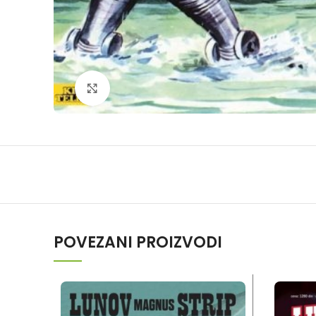
Klikni da povečaš
POVEZANI PROIZVODI