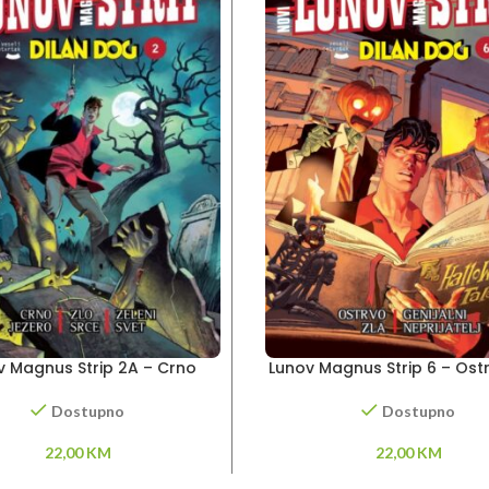
v Magnus Strip 2A – Crno
Lunov Magnus Strip 6 – Ostr
o – Zlo srce – Zeleni svet
Genijalni neprijatelj
Dostupno
Dostupno
22,00
KM
22,00
KM