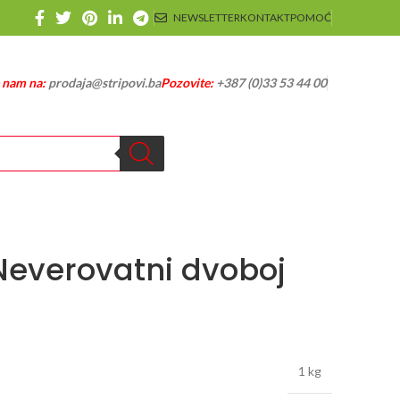
NEWSLETTER
KONTAKT
POMOĆ
e nam na:
prodaja@stripovi.ba
Pozovite:
+387 (0)33 53 44 00
Neverovatni dvoboj
1 kg