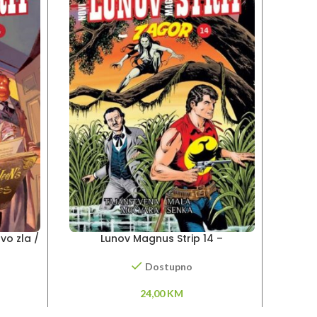
vo zla /
Lunov Magnus Strip 14 –
Lunov 
Tajanstvena močvara – Mala
senka
Dostupno
24,00
KM