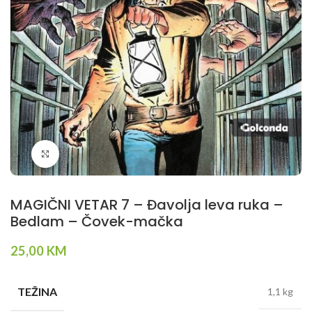
Klikni da povečaš
MAGIČNI VETAR 7 – Đavolja leva ruka –
Bedlam – Čovek-mačka
25,00
KM
TEŽINA
1,1 kg