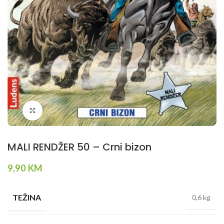
Klikni da povečaš
MALI RENDŽER 50 – Crni bizon
9,90
KM
TEŽINA
0,6 kg