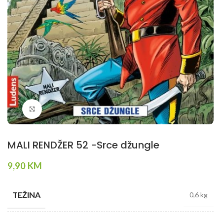
Klikni da povečaš
MALI RENDŽER 52 -Srce džungle
9,90
KM
TEŽINA
0,6 kg