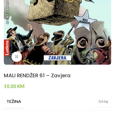
Klikni da povečaš
MALI RENDŽER 61 – Zavjera
10,00
KM
TEŽINA
0,6 kg