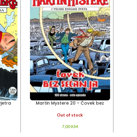
jetra
Martin Mystere 20 – Čovek bez
Marti
sećanja
Out of stock
7,00
KM