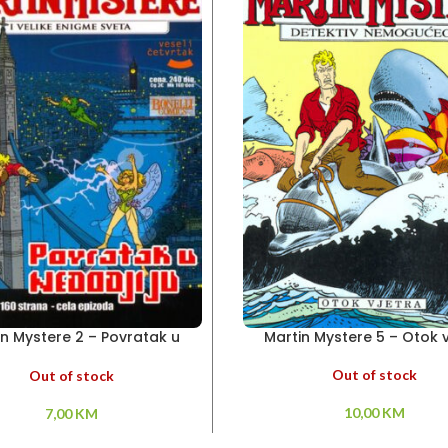
in Mystere 2 – Povratak u
Martin Mystere 5 – Otok v
Nedodjiju
Out of stock
Out of stock
10,00
KM
7,00
KM