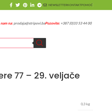
NEWSLETTER
KONTAKT
POMOĆ
e nam na:
prodaja@stripovi.ba
Pozovite:
+387 (0)33 53 44 00
re 77 – 29. veljače
0,3 kg