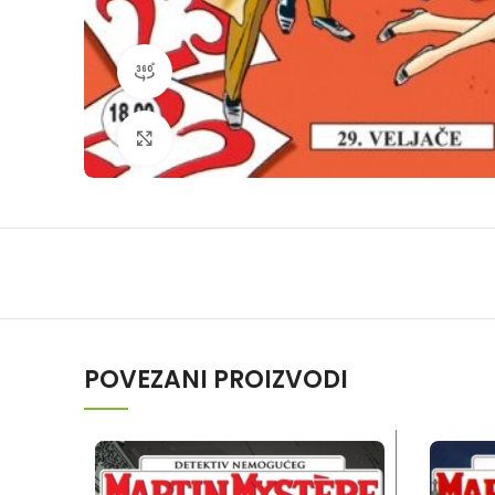
360 product view
Klikni da povečaš
POVEZANI PROIZVODI