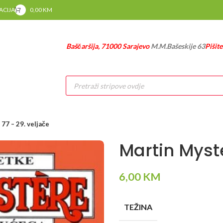
RACIJA
0,00
KM
Baščaršija, 71000 Sarajevo
M.M.Bašeskije 63
Pišit
Products
search
77 – 29. veljače
Martin Myste
6,00
KM
TEŽINA