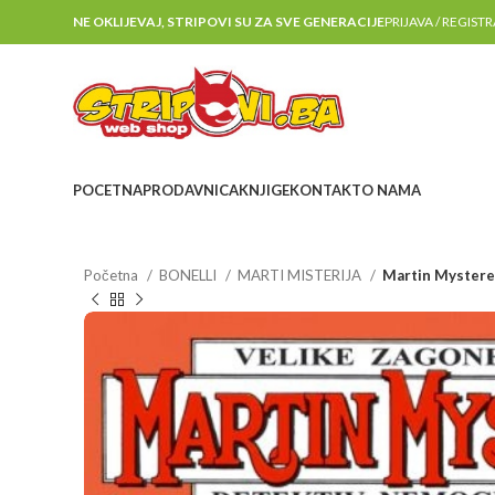
NE OKLIJEVAJ, STRIPOVI SU ZA SVE GENERACIJE
PRIJAVA / REGIST
POCETNA
PRODAVNICA
KNJIGE
KONTAKT
O NAMA
Početna
BONELLI
MARTI MISTERIJA
Martin Mystere 