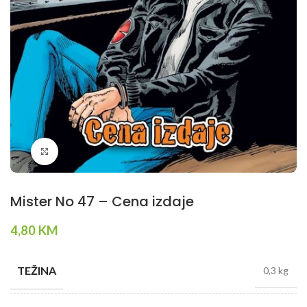
Klikni da povečaš
Mister No 47 – Cena izdaje
4,80
KM
TEŽINA
0,3 kg