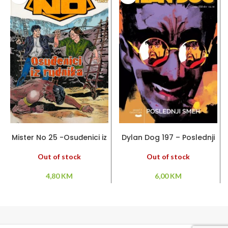
PROČITAJ VIŠE
PROČITAJ VIŠE
Mister No 25 -Osuđenici iz
Dylan Dog 197 – Poslednji
rudnika
smeh
Out of stock
Out of stock
4,80
KM
6,00
KM