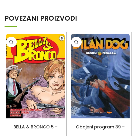
POVEZANI PROIZVODI
DODAJ U KORPU
DODAJ U KORPU
BELLA & BRONCO 5 –
Obojeni program 39 –
Smrtonosna simfonija –
Dylan Dog