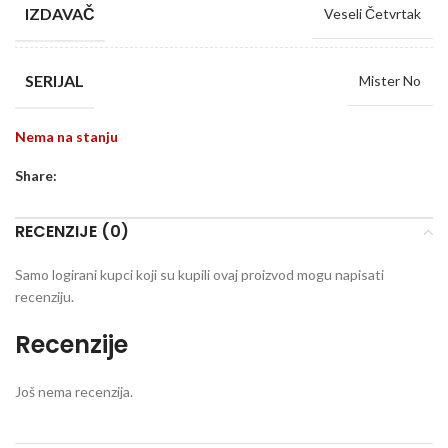
IZDAVAČ
Veseli Četvrtak
SERIJAL
Mister No
Nema na stanju
Share:
RECENZIJE (0)
Samo logirani kupci koji su kupili ovaj proizvod mogu napisati
recenziju.
Recenzije
Još nema recenzija.