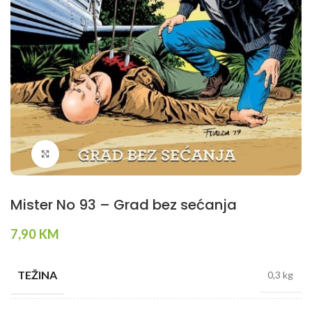
Klikni da povečaš
Mister No 93 – Grad bez sećanja
7,90
KM
TEŽINA
0,3 kg