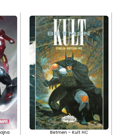
Tajna
Betmen – Kult HC
Bet