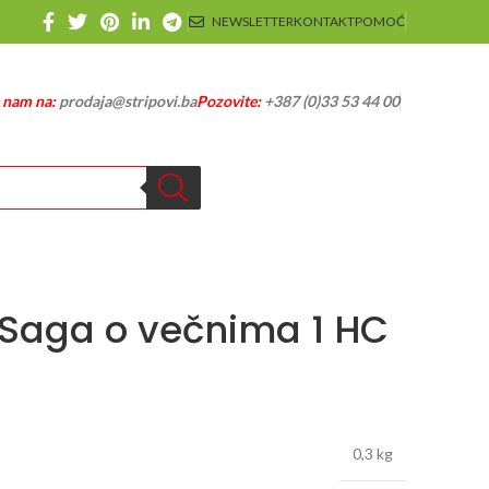
NEWSLETTER
KONTAKT
POMOĆ
e nam na:
prodaja@stripovi.ba
Pozovite:
+387 (0)33 53 44 00
 Saga o večnima 1 HC
0,3 kg