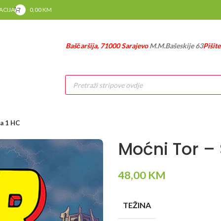
RACIJA
0,00
KM
Baščaršija, 71000 Sarajevo
M.M.Bašeskije 63
Pišit
Products
search
a 1 HC
Moćni Tor –
48,00
KM
TEŽINA