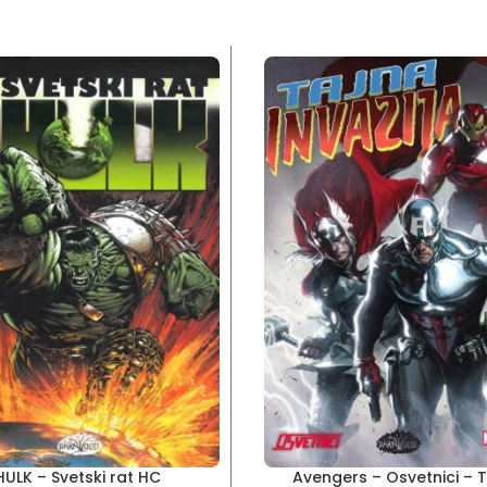
HULK – Svetski rat HC
Avengers – Osvetnici – 