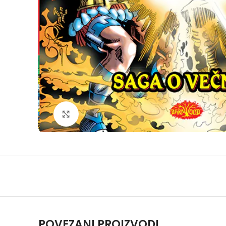
Klikni da povečaš
POVEZANI PROIZVODI