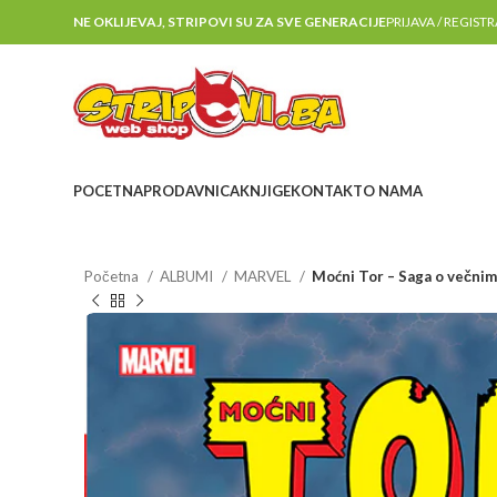
NE OKLIJEVAJ, STRIPOVI SU ZA SVE GENERACIJE
PRIJAVA / REGIST
POCETNA
PRODAVNICA
KNJIGE
KONTAKT
O NAMA
Početna
ALBUMI
MARVEL
Moćni Tor – Saga o večnim