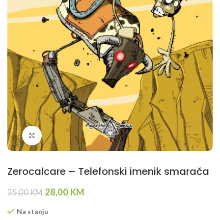
Klikni da povečaš
Zerocalcare – Telefonski imenik smarača
Original
Current
28,00
KM
35,00
KM
price
price
was:
is:
Na stanju