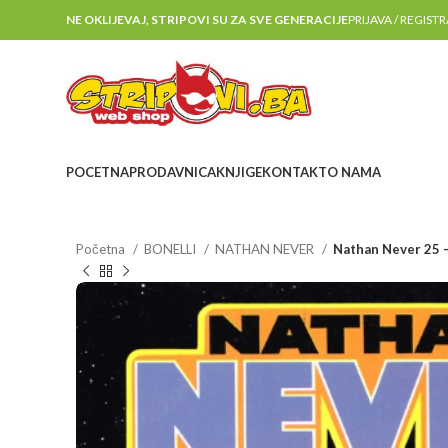
NE OKLIJEVAJ, STRIPOVI SU ZA SVE GENERACIJE
PRIJAVA / REGIST
POCETNA
PRODAVNICA
KNJIGE
KONTAKT
O NAMA
Početna
BONELLI
NATHAN NEVER
Nathan Never 25 