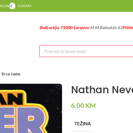
RACIJA
0,00
KM
Baščaršija, 71000 Sarajevo
M.M.Bašeskije 63
Pišit
Products
search
– Srce tame
Nathan Neve
6,00
KM
TEŽINA