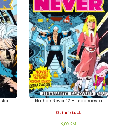
rsko
Nathan Never 17 – Jedanaesta
Na
zapovijed
Out of stock
6,00
KM