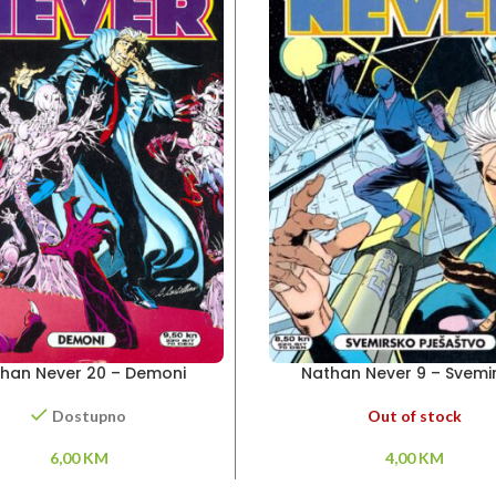
han Never 20 – Demoni
Nathan Never 9 – Svemi
pješaštvo
Out of stock
Dostupno
4,00
KM
6,00
KM