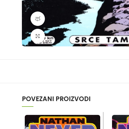
360 product view
Klikni da povečaš
POVEZANI PROIZVODI