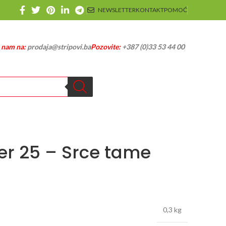
NEWSLETTER
KONTAKT
POMOĆ
e nam na:
prodaja@stripovi.ba
Pozovite:
+387 (0)33 53 44 00
r 25 – Srce tame
0,3 kg