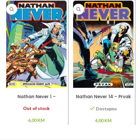
PROČITAJ VIŠE
DODAJ U KORPU
Nathan Never 1 –
Nathan Never 14 – Prvak
Specijalni agent Alfe
Out of stock
Dostupno
6,00
KM
4,00
KM