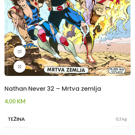
360 product view
Klikni da povečaš
Nathan Never 32 – Mrtva zemlja
4,00
KM
TEŽINA
0,3 kg