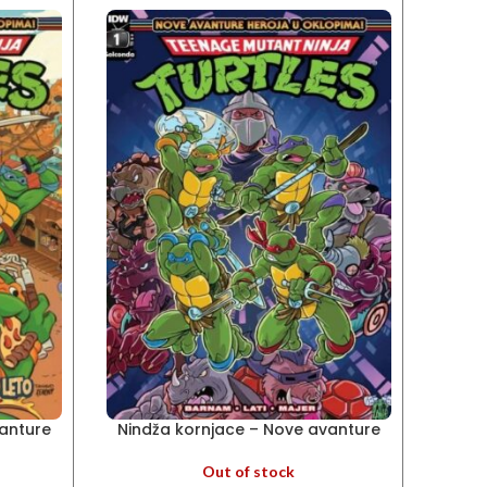
vanture
Nindža kornjace – Nove avanture
Nind
0
heroja u oklopima 1
Out of stock