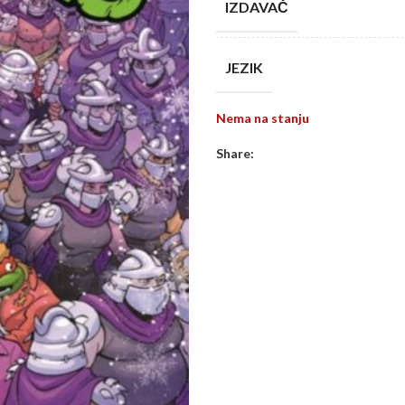
IZDAVAČ
JEZIK
Nema na stanju
Share: