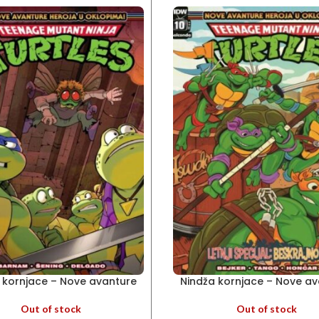
 kornjace – Nove avanture
Nindža kornjace – Nove a
heroja u oklopima 9
heroja u oklopima 1
Out of stock
Out of stock