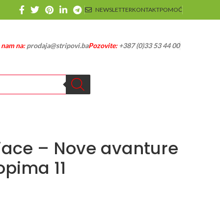
NEWSLETTER
KONTAKT
POMOĆ
e nam na:
prodaja@stripovi.ba
Pozovite:
+387 (0)33 53 44 00
jace – Nove avanture
opima 11