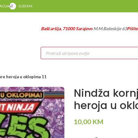
RACIJA
0,00
KM
Baščaršija, 71000 Sarajevo
M.M.Bašeskije 63
Pišit
Products
search
ure heroja u oklopima 11
Nindža korn
heroja u okl
10,00
KM