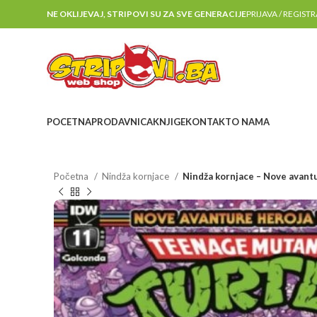
NE OKLIJEVAJ, STRIPOVI SU ZA SVE GENERACIJE
PRIJAVA / REGIST
POCETNA
PRODAVNICA
KNJIGE
KONTAKT
O NAMA
Početna
Nindža kornjace
Nindža kornjace – Nove avant