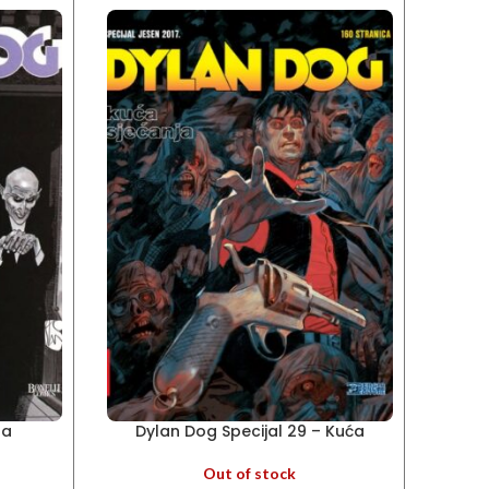
ra
Dylan Dog Specijal 29 – Kuća
Dylan
sjećanja
Out of stock