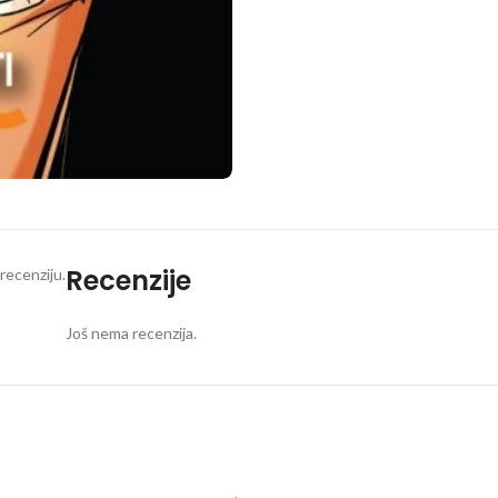
Recenzije
recenziju.
Još nema recenzija.