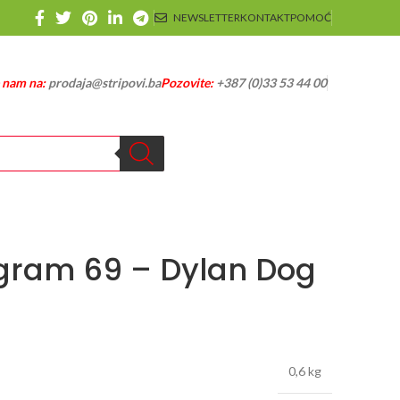
NEWSLETTER
KONTAKT
POMOĆ
e nam na:
prodaja@stripovi.ba
Pozovite:
+387 (0)33 53 44 00
gram 69 – Dylan Dog
0,6 kg