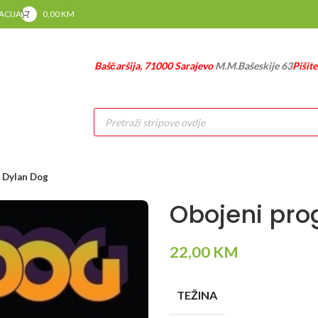
RACIJA
0,00
KM
Baščaršija, 71000 Sarajevo
M.M.Bašeskije 63
Pišit
Products
search
 Dylan Dog
Obojeni pro
22,00
KM
TEŽINA