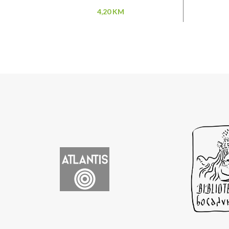
4,20
KM