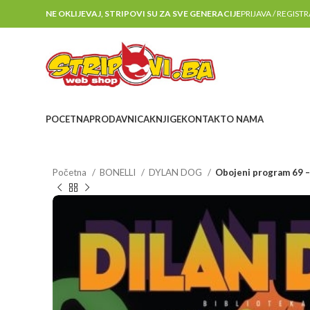
NE OKLIJEVAJ, STRIPOVI SU ZA SVE GENERACIJE
PRIJAVA / REGIST
POCETNA
PRODAVNICA
KNJIGE
KONTAKT
O NAMA
Početna
BONELLI
DYLAN DOG
Obojeni program 69 –