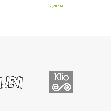
6,20
KM