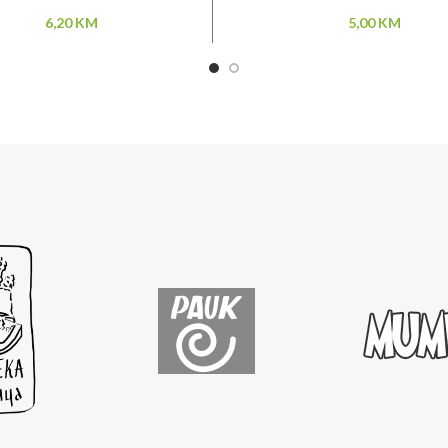
6,20
KM
5,00
KM