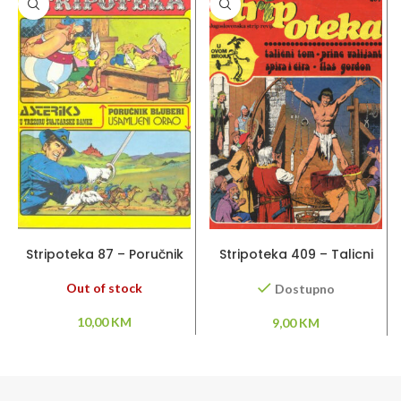
PROČITAJ VIŠE
DODAJ U KORPU
Stripoteka 87 – Poručnik
Stripoteka 409 – Talicni
Bluberi / Asteriks
Tom / Princ Valijant / Flas
Gordon
Out of stock
Dostupno
10,00
KM
9,00
KM