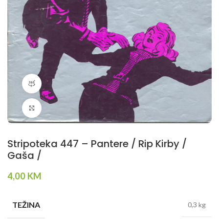
360 product view
Klikni da povečaš
Stripoteka 447 – Pantere / Rip Kirby /
Gaša /
4,00
KM
TEŽINA
0,3 kg