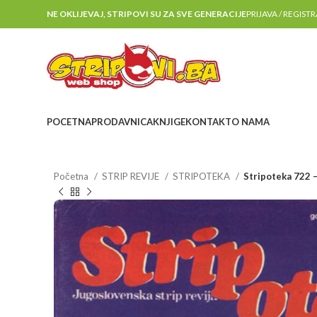
NE OKLIJEVAJ, STRIPOVI SU ZA SVE GENERACIJE
PRIJAVA / REGIST
POCETNA
PRODAVNICA
KNJIGE
KONTAKT
O NAMA
Početna
STRIP REVIJE
STRIPOTEKA
Stripoteka 722 –