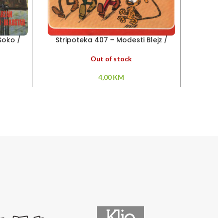
Soko /
Stripoteka 407 – Modesti Blejz /
St
usareva
Talicni Tom / Nebeski soko
Out of stock
4,00
KM