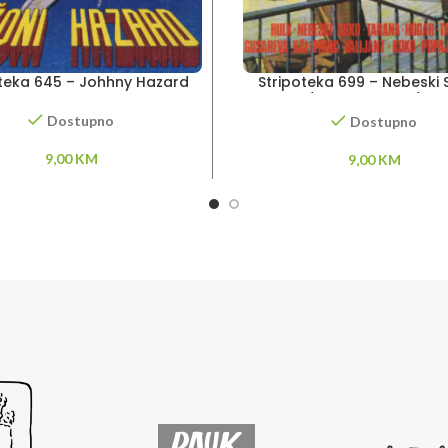
oteka 645 – Johhny Hazard
Stripoteka 699 – Nebeski 
Tarzan / Princ Valiant / G
kči
Dostupno
Dostupno
9,00
KM
9,00
KM