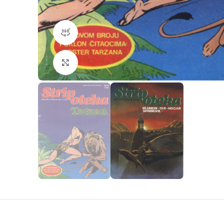
360 product view
Klikni da povečaš