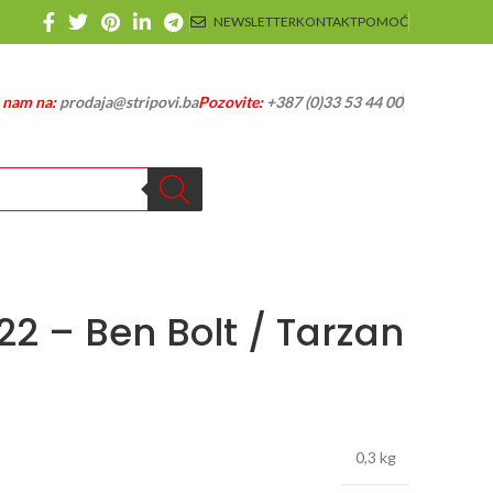
NEWSLETTER
KONTAKT
POMOĆ
e nam na:
prodaja@stripovi.ba
Pozovite:
+387 (0)33 53 44 00
22 – Ben Bolt / Tarzan
0,3 kg