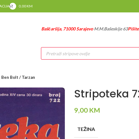
RACIJA
0,00
KM
Baščaršija, 71000 Sarajevo
M.M.Bašeskije 63
Pišit
Products
search
 Ben Bolt / Tarzan
Stripoteka 7
9,00
KM
TEŽINA