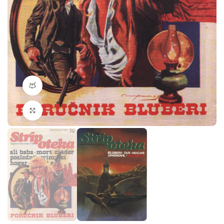
360 product view
Klikni da povečaš