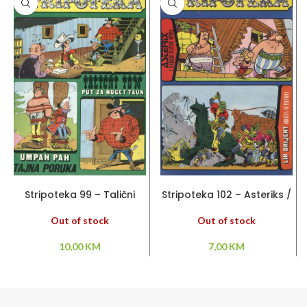
PROČITAJ VIŠE
PROČITAJ VIŠE
Stripoteka 99 – Talični
Stripoteka 102 – Asteriks /
Tom / Umpah Pah
Lik Orijent
Out of stock
Out of stock
10,00
KM
7,00
KM