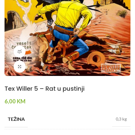
360 product view
Klikni da povečaš
Tex Willer 5 – Rat u pustinji
6,00
KM
TEŽINA
0,3 kg