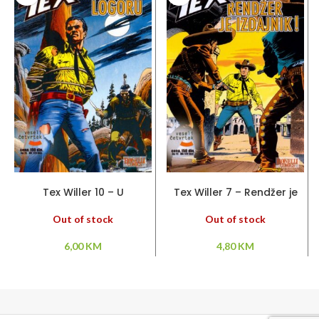
PROČITAJ VIŠE
PROČITAJ VIŠE
Tex Willer 10 – U
Tex Willer 7 – Rendžer je
neprijateljskom logoru
izdajnik!
Out of stock
Out of stock
6,00
KM
4,80
KM