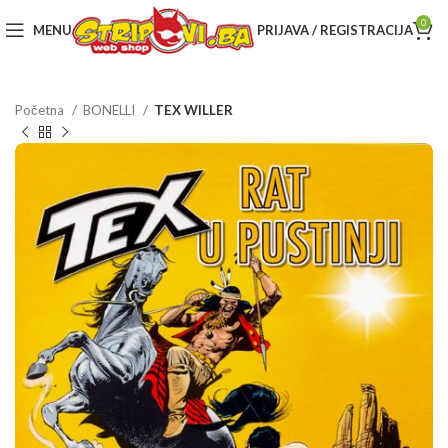
0
MENU
PRIJAVA / REGISTRACIJA
Početna
BONELLI
TEX WILLER