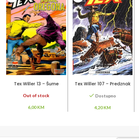
PROČITAJ VIŠE
DODAJ U KORPU
Tex Willer 13 – Šume
Tex Willer 107 – Predznak
Oregona
Out of stock
Dostupno
6,00
KM
4,20
KM