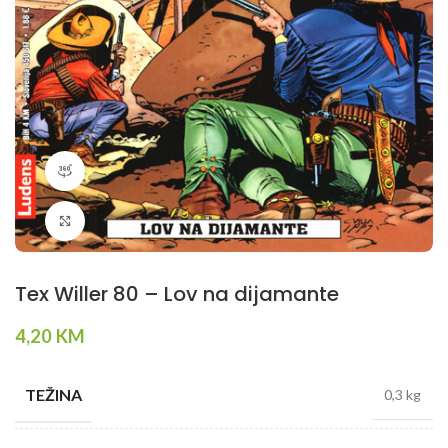
360 product view
Klikni da povečaš
Tex Willer 80 – Lov na dijamante
4,20
KM
TEŽINA
0,3 kg