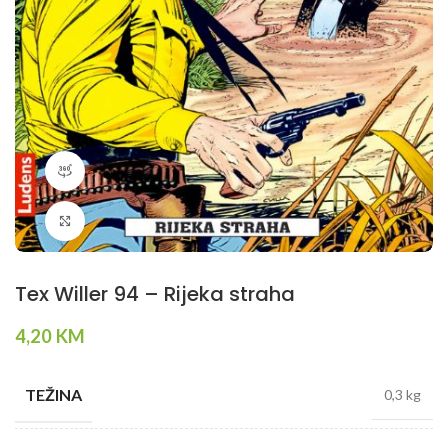
360 product view
Klikni da povečaš
Tex Willer 94 – Rijeka straha
4,20
KM
TEŽINA
0,3 kg