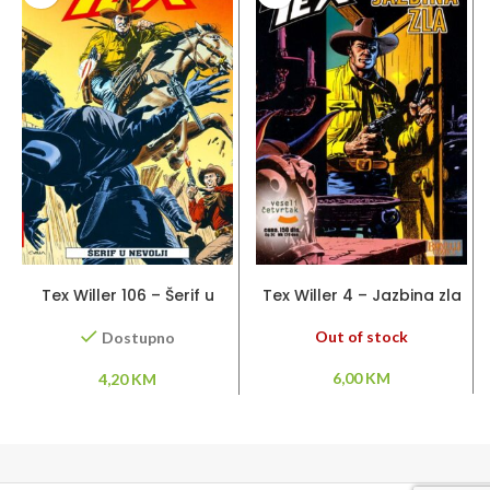
DODAJ U KORPU
PROČITAJ VIŠE
Tex Willer 106 – Šerif u
Tex Willer 4 – Jazbina zla
nevolji
Out of stock
Dostupno
6,00
KM
4,20
KM