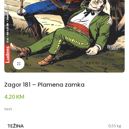
Klikni da povečaš
Zagor 181 – Plamena zamka
4,20
KM
test
TEŽINA
0,55 kg